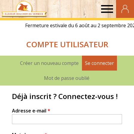
Eleveur
Boucher
COMPTE UTILISATEUR
du
Vermois
Créer un nouveau compte
Se connecter
(onglet a
Onglets
principaux
Mot de passe oublié
Déjà inscrit ? Connectez-vous !
Adresse e-mail
*