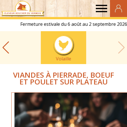
Eleveur
Boucher
du
Volaille
Vermois
VIANDES À PIERRADE, BOEUF
ET POULET SUR PLATEAU