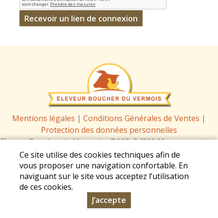
Mentions légales
|
Conditions Générales de Ventes
|
Protection des données personnelles
Eleveur Boucher du Vermois - D112, 54210 Manoncourt-en-
Vermois - Tél. : 06 58 62 75 86 -
contact@eleveur-boucher-
Ce site utilise des cookies techniques afin de
du-vermois.fr
vous proposer une navigation confortable. En
naviguant sur le site vous acceptez l’utilisation
de ces cookies.
© Copyright 2026 - Eleveur Boucher du Vermois - Tous
J’accepte
droits réservés - Conception :
Sarl Dynapse