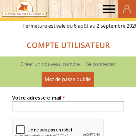
Eleveur
Boucher
COMPTE UTILISATEUR
du
Vermois
Créer un nouveau compte
Se connecter
Onglets
principaux
Mot de passe oublié
(onglet actif)
Votre adresse e-mail
*