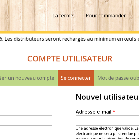
La ferme
Pour commander
COMPTE UTILISATEUR
éer un nouveau compte
Se connecter
(onglet actif)
Mot de passe oub
Nouvel utilisateu
Adresse e-mail
*
Une adresse électronique valide. Le
électronique ne sera pas rendue pub
passe ou pour la réception de certai