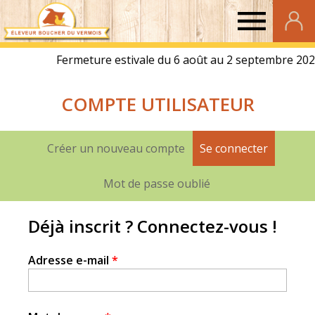
Eleveur
Boucher
COMPTE UTILISATEUR
du
Vermois
Créer un nouveau compte
Se connecter
(onglet a
Onglets
principaux
Mot de passe oublié
Déjà inscrit ? Connectez-vous !
Adresse e-mail
*