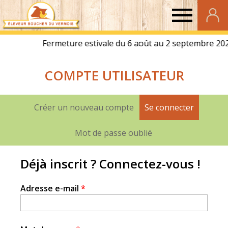
Eleveur
Boucher
COMPTE UTILISATEUR
du
Vermois
Créer un nouveau compte
Se connecter
(onglet a
Onglets
principaux
Mot de passe oublié
Déjà inscrit ? Connectez-vous !
Adresse e-mail
*