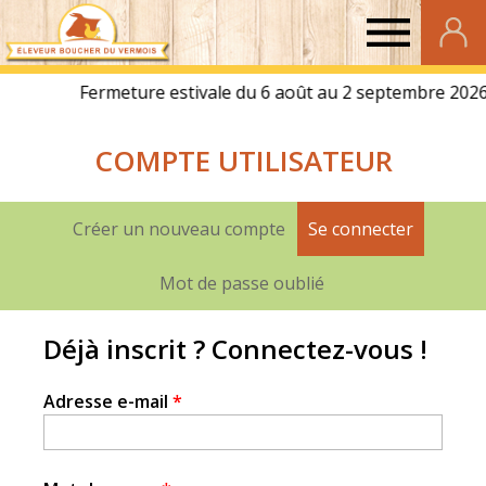
Eleveur
Boucher
COMPTE UTILISATEUR
du
Vermois
Créer un nouveau compte
Se connecter
(onglet a
Onglets
principaux
Mot de passe oublié
Déjà inscrit ? Connectez-vous !
Adresse e-mail
*